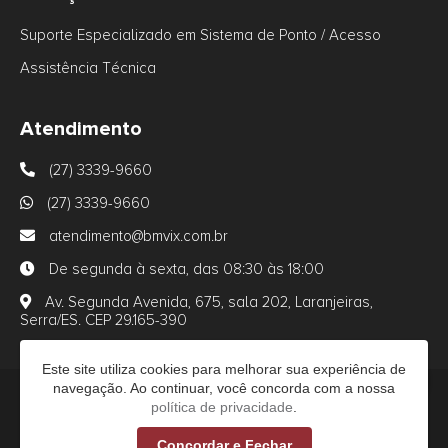
Suporte Especializado em Sistema de Ponto / Acesso
Assistência Técnica
Atendimento
(27) 3339-9660
(27) 3339-9660
atendimento@bmvix.com.br
De segunda à sexta, das 08:30 às 18:00
Av. Segunda Avenida, 675, sala 202, Laranjeiras,
Serra/ES. CEP 29.165-390
Este site utiliza cookies para melhorar sua experiência de
navegação. Ao continuar, você concorda com a nossa
política de privacidade
.
BMVIX - Tecnologia © - 2026 - Todos os direitos
Concordar e Fechar